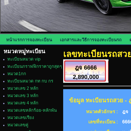
หน้าแรกการจองทะเบียน
เอกสารและวีธีการจองทะเบียนรถ
หมวดหมู่ทะเบียน
เลขทะเบียนรถสวย
ทะเบียนหมวด vip
ทะเบียนกราฟฟิกราคาถูกสุดๆ
ฎจ 6666
หมวด1กก
2,890,000
ทะเบียนหมวด กท กบ กร
หมวดเลข 2 หลัก
หมวดเลข 3 หลัก
ข้อมูล ทะเบียนรถสวย - ฎ
หมวดเลข 4 หลัก
หมวดเลขหลักร้อย-หลักพัน
หมวดตัวอักษร :
ฎจ
หมวดเลขเรียง
เลขที่ทะเบียน :
666
หมวดเลขคู่