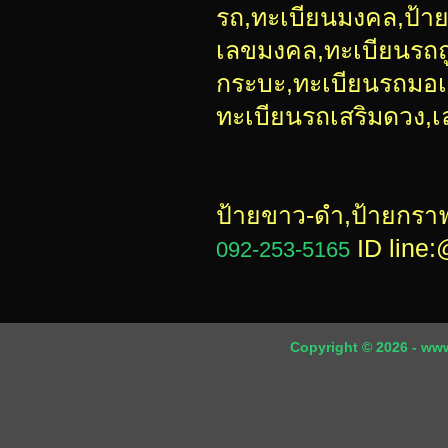
รถ,ทะเบียนมงคล,ป้า
เลขมงคล,ทะเบียนรถถู
กระบะ,ทะเบียนรถมอเต
ทะเบียนรถเสริมดวง,
ป้ายขาว-ดำ,ป้ายกราฟ
ID line
092-253-5165
Copyright © 2026 - www