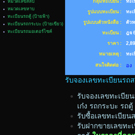
หมวดเลขสลับ
กลุ่มทะเบียน :
ทะเ
หมวดเลขหาบ
รูปแบบทะเบียน :
ทะเ
ทะเบียนรถตู้ (ป้ายฟ้า)
รูปแบบตัวหนังสือ :
ตัวห
ทะเบียนรถกระบะ (ป้ายเขียว)
ทะเบียนรถมอเตอร์ไซค์
ทะเบียน :
ฎจ 
ราคา :
2,8
หมายเหตุ :
ทะเ
สนใจติดต่อ :
อ
รับจองเลขทะเบียนรถสวย
รับจองเลขทะเบียน
เก๋ง รถกระบะ รถตู้
รับซื้อเลขทะเบีย
รับฝากขายเลขทะเบ