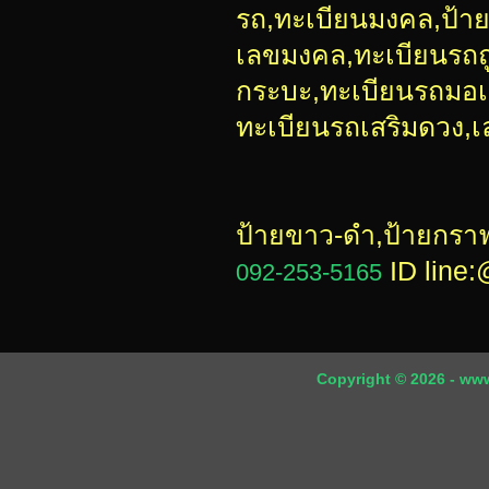
รถ,ทะเบียนมงคล,ป้า
เลขมงคล,ทะเบียนรถถู
กระบะ,ทะเบียนรถมอเต
ทะเบียนรถเสริมดวง,
ป้ายขาว-ดำ,ป้ายกราฟ
ID line
092-253-5165
Copyright © 2026 - www