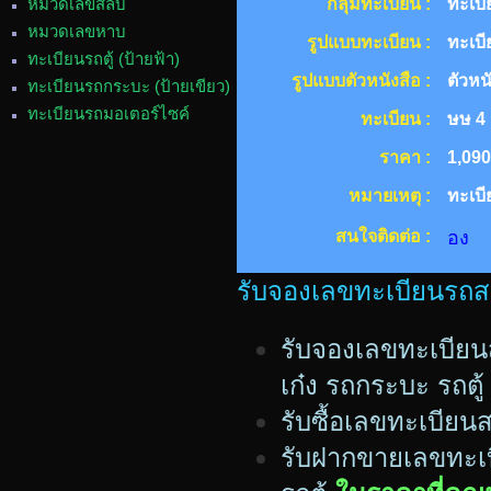
หมวดเลขสลับ
กลุ่มทะเบียน :
ทะเบ
หมวดเลขหาบ
รูปแบบทะเบียน :
ทะเบี
ทะเบียนรถตู้ (ป้ายฟ้า)
รูปแบบตัวหนังสือ :
ตัวหน
ทะเบียนรถกระบะ (ป้ายเขียว)
ทะเบียนรถมอเตอร์ไซค์
ทะเบียน :
ษษ 4
ราคา :
1,090
หมายเหตุ :
ทะเบ
สนใจติดต่อ :
อง
รับจองเลขทะเบียนรถสวย
รับจองเลขทะเบียน
เก๋ง รถกระบะ รถตู้
รับซื้อเลขทะเบีย
รับฝากขายเลขทะเบ