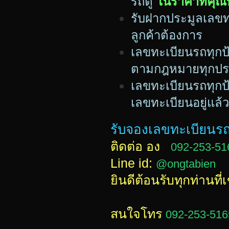
รถตู้
ในราคาที่คุ
รับฝากประมูลเลขท
ลูกค้าต้องการ
เลขทะเบียนรถทุกป้
ตามกฎหมายทุกปร
เลขทะเบียนร
ถทุกป
เลขทะเบียนอยู่แล้
รับจองเลขทะเบียนรถส
ติดต่อ อง
092-253-51
Line id:
@ongtabien
ยินดีต้อนรับทุกท่านท
สนใจโทร
092-253-516