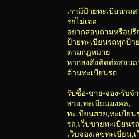
เรามีป้ายทะเบียนรถ
รถไม่เจอ
อยากสอบถามหรือปรึกษา
ป้ายทะเบียนรถทุกป้า
ตามกฎหมาย
หากสงสัยติดต่อสอบถาม
ด้านทะเบียนรถ
รับซื้อ-ขาย-จอง-รับ
สวย,ทะเบียนมงคล,
ทะเบียนสวย,ทะเบียนร
รถ,เว็บขายทะเบียนรถ
เว็บจองเลขทะเบียน,เ