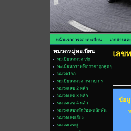
หน้าแรกการจองทะเบียน
เอกสารและ
หมวดหมู่ทะเบียน
เลขท
ทะเบียนหมวด vip
ทะเบียนกราฟฟิกราคาถูกสุดๆ
หมวด1กก
ทะเบียนหมวด กท กบ กร
หมวดเลข 2 หลัก
หมวดเลข 3 หลัก
ข้อม
หมวดเลข 4 หลัก
หมวดเลขหลักร้อย-หลักพัน
ห
หมวดเลขเรียง
หมวดเลขคู่