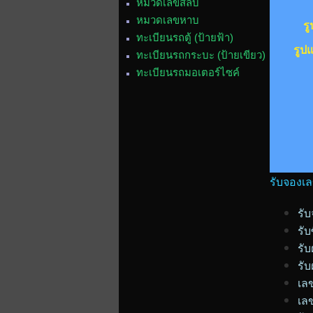
หมวดเลขสลับ
หมวดเลขหาบ
ร
ทะเบียนรถตู้ (ป้ายฟ้า)
รูปแ
ทะเบียนรถกระบะ (ป้ายเขียว)
ทะเบียนรถมอเตอร์ไซค์
รับจองเล
รั
รั
รั
รั
เล
เล