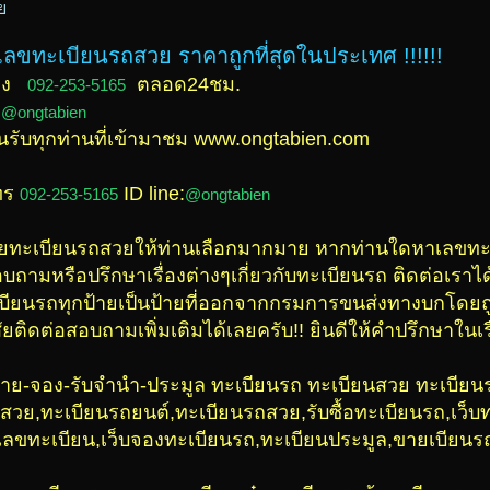
ย
เลขทะเบียนรถสวย ราคาถูกที่สุดในประเทศ !!!!!!
 อง
ตลอด24ชม.
092-253-5165
:
@ongtabien
อนรับทุกท่านที่เข้ามาชม www.ongtabien.com
ทร
ID line:
092-253-5165
@ongtabien
้ายทะเบียนรถสวยให้ท่านเลือกมากมาย หากท่านใดหาเลขทะ
ถามหรือปรึกษาเรื่องต่างๆเกี่ยวกับทะเบียนรถ ติดต่อเราได
เบียนรถทุกป้ายเป็นป้ายที่ออกจากกรมการขนส่งทางบกโด
ยติดต่อสอบถามเพิ่มเติมได้เลยครับ!! ยินดีให้คำปรึกษาในเ
-ขาย-จอง-รับจำนำ-ประมูล ทะเบียนรถ ทะเบียนสวย ทะเบีย
สวย,ทะเบียนรถยนต์,ทะเบียนรถสวย,รับซื้อทะเบียนรถ,เว็บ
เลขทะเบียน,เว็บจองทะเบียนรถ,ทะเบียนประมูล,ขายเบียนร