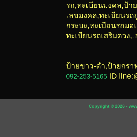
รถ,ทะเบียนมงคล,ป้า
เลขมงคล,ทะเบียนรถถู
กระบะ,ทะเบียนรถมอเต
ทะเบียนรถเสริมดวง,
ป้ายขาว-ดำ,ป้ายกราฟ
ID line
092-253-5165
Copyright © 2026 - www