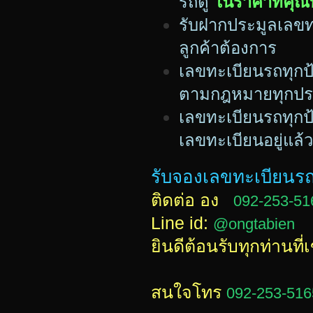
รถตู้
ในราคาที่คุ
รับฝากประมูลเลขท
ลูกค้าต้องการ
เลขทะเบียนรถทุกป้
ตามกฎหมายทุกปร
เลขทะเบียนร
ถทุกป
เลขทะเบียนอยู่แล้
รับจองเลขทะเบียนรถส
ติดต่อ อง
092-253-51
Line id:
@ongtabien
ยินดีต้อนรับทุกท่านท
สนใจโทร
092-253-516