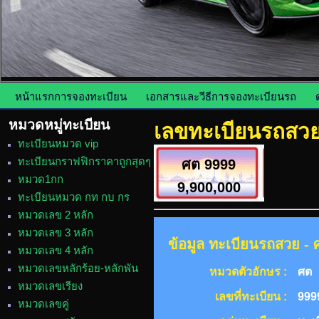
หน้าแรกการจองทะเบียน
เอกสารและวีธีการจองทะเบียนรถ
หมวดหมู่ทะเบียน
เลขทะเบียนรถสวย
ทะเบียนหมวด vip
ทะเบียนกราฟฟิกราคาถูกสุดๆ
ศต 9999
หมวด1กก
9,900,000
ทะเบียนหมวด กท กบ กร
หมวดเลข 2 หลัก
หมวดเลข 3 หลัก
ข้อมูล ทะเบียนรถสวย - ศ
หมวดเลข 4 หลัก
หมวดเลขหลักร้อย-หลักพัน
หมวดตัวอักษร :
ศต
หมวดเลขเรียง
เลขที่ทะเบียน :
999
หมวดเลขคู่