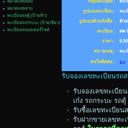
หมวดเลขสลับ
กลุ่มทะเบียน :
ทะเ
หมวดเลขหาบ
รูปแบบทะเบียน :
ทะเ
ทะเบียนรถตู้ (ป้ายฟ้า)
รูปแบบตัวหนังสือ :
ตัวห
ทะเบียนรถกระบะ (ป้ายเขียว)
ทะเบียนรถมอเตอร์ไซค์
ทะเบียน :
ศต 
ราคา :
9,9
หมายเหตุ :
ทะเ
สนใจติดต่อ :
อ
รับจองเลขทะเบียนรถสวย
รับจองเลขทะเบียน
เก๋ง รถกระบะ รถตู้
รับซื้อเลขทะเบีย
รับฝากขายเลขทะเบ