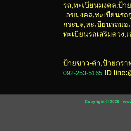
รถ,ทะเบียนมงคล,ป้า
เลขมงคล,ทะเบียนรถถู
กระบะ,ทะเบียนรถมอเต
ทะเบียนรถเสริมดวง,
ป้ายขาว-ดำ,ป้ายกราฟ
ID line
092-253-5165
Copyright © 2026 - www