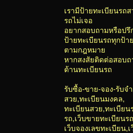
เรามีป้ายทะเบียนรถ
รถไม่เจอ
อยากสอบถามหรือปรึกษา
ป้ายทะเบียนรถทุกป้า
ตามกฎหมาย
หากสงสัยติดต่อสอบถาม
ด้านทะเบียนรถ
รับซื้อ-ขาย-จอง-รับ
สวย,ทะเบียนมงคล,
ทะเบียนสวย,ทะเบียนร
รถ,เว็บขายทะเบียนรถ
เว็บจองเลขทะเบียน,เ