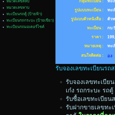
หมวดเลขสลับ
กลุ่มทะเบียน :
ทะเ
หมวดเลขหาบ
รูปแบบทะเบียน :
ทะเ
ทะเบียนรถตู้ (ป้ายฟ้า)
รูปแบบตัวหนังสือ :
ตัวห
ทะเบียนรถกระบะ (ป้ายเขียว)
ทะเบียนรถมอเตอร์ไซค์
ทะเบียน :
กบ 
ราคา :
199
หมายเหตุ :
ทะเ
สนใจติดต่อ :
อ
รับจองเลขทะเบียนรถสวย
รับจองเลขทะเบียน
เก๋ง รถกระบะ รถตู้
รับซื้อเลขทะเบีย
รับฝากขายเลขทะเบ