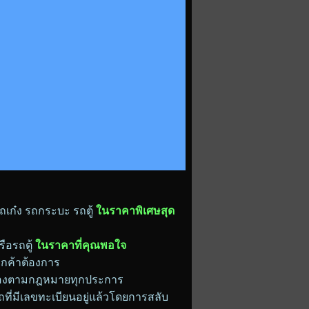
เก๋ง รถกระบะ รถตู้
ในราคาพิเศษสุด
ือรถตู้
ในราคาที่คุณพอใจ
กค้าต้องการ
กต้องตามกฎหมายทุกประการ
ที่มีเลขทะเบียนอยู่แล้วโดยการสลับ