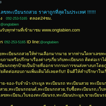
ย
เลขทะเบียนรถสวย ราคาถูกที่สุดในประเทศ !!!!!!
 อง
ตลอด24ชม.
092-253-5165
:
@ongtabien
อนรับทุกท่านที่เข้ามาชม www.ongtabien.com
ทร
ID line:
092-253-5165
@ongtabien
้ายทะเบียนรถสวยให้ท่านเลือกมากมาย หากท่านใดหาเลขทะ
ถามหรือปรึกษาเรื่องต่างๆเกี่ยวกับทะเบียนรถ ติดต่อเราได
เบียนรถทุกป้ายเป็นป้ายที่ออกจากกรมการขนส่งทางบกโด
ยติดต่อสอบถามเพิ่มเติมได้เลยครับ!! ยินดีให้คำปรึกษาในเ
-ขาย-จอง-รับจำนำ-ประมูล ทะเบียนรถ ทะเบียนสวย ทะเบีย
สวย,ทะเบียนรถยนต์,ทะเบียนรถสวย,รับซื้อทะเบียนรถ,เว็บ
เลขทะเบียน,เว็บจองทะเบียนรถ,ทะเบียนประมูล,ขายเบียนร