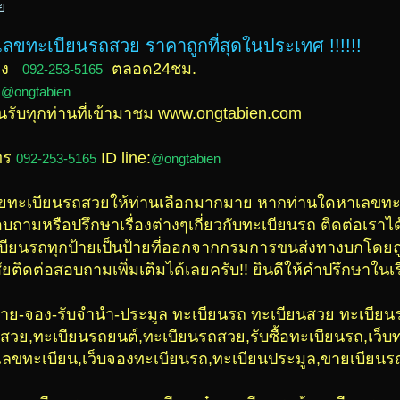
ย
เลขทะเบียนรถสวย ราคาถูกที่สุดในประเทศ !!!!!!
 อง
ตลอด24ชม.
092-253-5165
:
@ongtabien
อนรับทุกท่านที่เข้ามาชม www.ongtabien.com
ทร
ID line:
092-253-5165
@ongtabien
้ายทะเบียนรถสวยให้ท่านเลือกมากมาย หากท่านใดหาเลขทะ
ถามหรือปรึกษาเรื่องต่างๆเกี่ยวกับทะเบียนรถ ติดต่อเราได
เบียนรถทุกป้ายเป็นป้ายที่ออกจากกรมการขนส่งทางบกโด
ยติดต่อสอบถามเพิ่มเติมได้เลยครับ!! ยินดีให้คำปรึกษาในเ
-ขาย-จอง-รับจำนำ-ประมูล ทะเบียนรถ ทะเบียนสวย ทะเบีย
สวย,ทะเบียนรถยนต์,ทะเบียนรถสวย,รับซื้อทะเบียนรถ,เว็บ
เลขทะเบียน,เว็บจองทะเบียนรถ,ทะเบียนประมูล,ขายเบียนร