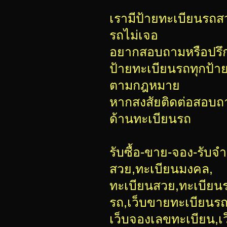
เรามีป้ายทะเบียนรถ
รถไม่เจอ
อยากสอบถามหรือปรึกษา
ป้ายทะเบียนรถทุกป้า
ตามกฎหมาย
หากสงสัยติดต่อสอบถาม
ด้านทะเบียนรถ
รับซื้อ-ขาย-จอง-รับ
สวย,ทะเบียนมงคล,
ทะเบียนสวย,ทะเบียนร
รถ,เว็บขายทะเบียนรถ
เว็บจองเลขทะเบียน,เ