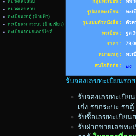
หมวดเลขสลับ
กลุ่มทะเบียน :
หมวด
หมวดเลขหาบ
รูปแบบทะเบียน :
ทะเบ
ทะเบียนรถตู้ (ป้ายฟ้า)
รูปแบบตัวหนังสือ :
ตัวห
ทะเบียนรถกระบะ (ป้ายเขียว)
ทะเบียนรถมอเตอร์ไซค์
ทะเบียน :
ฐต 3
ราคา :
79,0
หมายเหตุ :
ทะเบ
สนใจติดต่อ :
อ
รับจองเลขทะเบียนรถสวย
รับจองเลขทะเบียน
เก๋ง รถกระบะ รถตู้
รับซื้อเลขทะเบีย
รับฝากขายเลขทะเบ