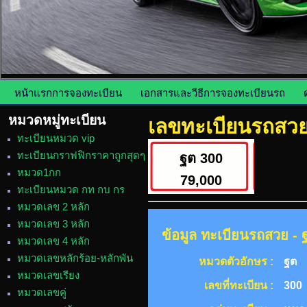
หน้าแรกการจองทะเบียน
เอกสารและวีธีการจองทะเบียนรถ
หมวดหมู่ทะเบียน
เลขทะเบียนรถสวย
ทะเบียนหมวด vip
ทะเบียนกราฟฟิกราคาถูกสุดๆ
ฐต 300
หมวด1กก
79,000
ทะเบียนหมวด กท กบ กร
หมวดเลข 2 หลัก
หมวดเลข 3 หลัก
ข้อมูล ทะเบียนรถสวย - ฐ
หมวดเลข 4 หลัก
หมวดเลขหลักร้อย-หลักพัน
หมวดตัวอักษร :
ฐต
หมวดเลขเรียง
เลขที่ทะเบียน :
300
หมวดเลขคู่