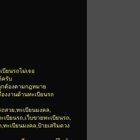
เบียนรถไม่เจอ
้ครับ
ยถูกต้องตามกฎหมาย
รื่องงานด้านทะเบียนรถ
นรถสวย,ทะเบียนมงคล,
ทะเบียนรถ,เว็บขายทะเบียนรถ,
ถ,ทะเบียนมงคล,ป้ายเสริมดวง