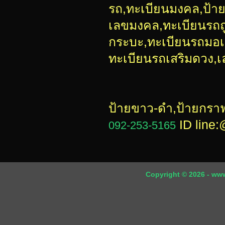
รถ,ทะเบียนมงคล,ป้า
เลขมงคล,ทะเบียนรถถู
กระบะ,ทะเบียนรถมอเต
ทะเบียนรถเสริมดวง,
ป้ายขาว-ดำ,ป้ายกราฟ
ID line
092-253-5165
Copyright © 2026 - www