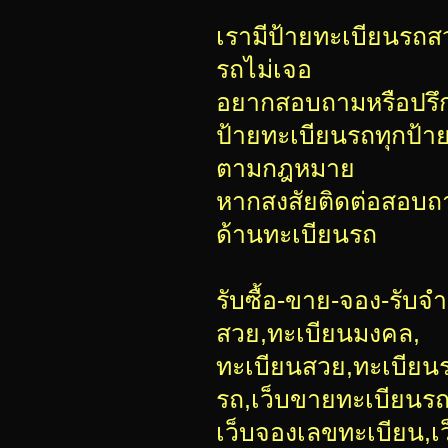
เรามีป้ายทะเบียนรถ
รถไม่เจอ
อยากสอบถามหรือปรึกษา
ป้ายทะเบียนรถทุกป้า
ตามกฎหมาย
หากสงสัยติดต่อสอบถาม
ด้านทะเบียนรถ
รับซื้อ-ขาย-จอง-รับ
สวย,ทะเบียนมงคล,
ทะเบียนสวย,ทะเบียนร
รถ,เว็บขายทะเบียนรถ
เว็บจองเลขทะเบียน,เ