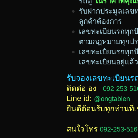
รถตู้
ในราคาที่คุ
รับฝากประมูลเลขท
ลูกค้าต้องการ
เลขทะเบียนรถทุกป้
ตามกฎหมายทุกปร
เลขทะเบียนร
ถทุกป
เลขทะเบียนอยู่แล้
รับจองเลขทะเบียนรถส
ติดต่อ อง
092-253-51
Line id:
@ongtabien
ยินดีต้อนรับทุกท่านท
สนใจโทร
092-253-516