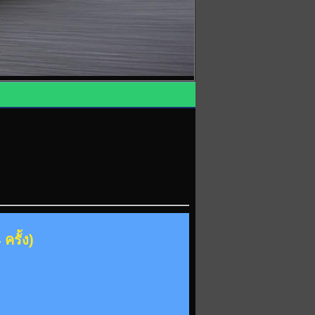
ครั้ง)