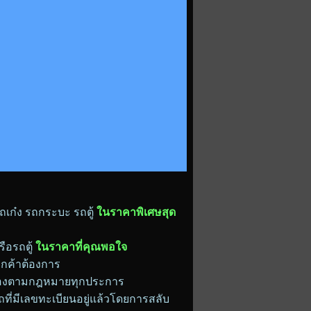
เก๋ง รถกระบะ รถตู้
ในราคาพิเศษสุด
ือรถตู้
ในราคาที่คุณพอใจ
กค้าต้องการ
กต้องตามกฎหมายทุกประการ
ที่มีเลขทะเบียนอยู่แล้วโดยการสลับ