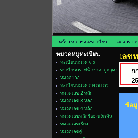
หน้าแรกการจองทะเบียน
เอกสารและ
หมวดหมู่ทะเบียน
เลขท
ทะเบียนหมวด vip
ทะเบียนกราฟฟิกราคาถูกสุดๆ
กก
หมวด1กก
25
ทะเบียนหมวด กท กบ กร
หมวดเลข 2 หลัก
หมวดเลข 3 หลัก
ข้อม
หมวดเลข 4 หลัก
หมวดเลขหลักร้อย-หลักพัน
หมวดเลขเรียง
หมวดเลขคู่