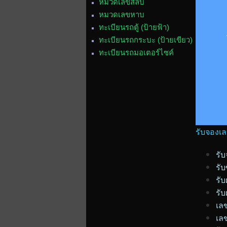
หมวดเลขสลับ
หมวดเลขหาบ
ทะเบียนรถตู้ (ป้ายฟ้า)
ทะเบียนรถกระบะ (ป้ายเขียว)
ทะเบียนรถมอเตอร์ไซค์
รับจองเล
รั
รั
รั
รั
เล
เล