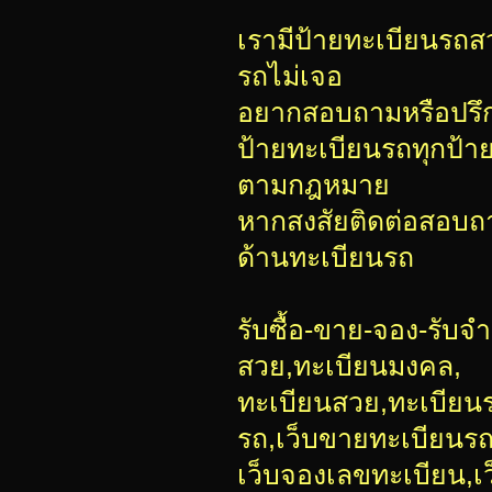
เรามีป้ายทะเบียนรถ
รถไม่เจอ
อยากสอบถามหรือปรึกษา
ป้ายทะเบียนรถทุกป้า
ตามกฎหมาย
หากสงสัยติดต่อสอบถาม
ด้านทะเบียนรถ
รับซื้อ-ขาย-จอง-รับ
สวย,ทะเบียนมงคล,
ทะเบียนสวย,ทะเบียนร
รถ,เว็บขายทะเบียนรถ
เว็บจองเลขทะเบียน,เ