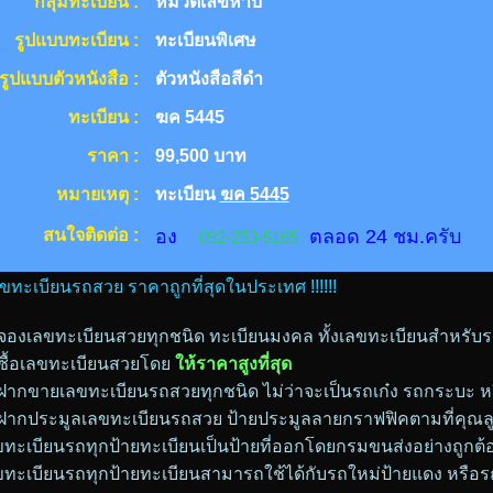
กลุ่มทะเบียน :
หมวดเลขหาบ
รูปแบบทะเบียน :
ทะเบียนพิเศษ
รูปแบบตัวหนังสือ :
ตัวหนังสือสีดำ
ทะเบียน :
ฆค 5445
ราคา :
99,500 บาท
หมายเหตุ :
ทะเบียน
ฆค 5445
สนใจติดต่อ :
อง
ตลอด 24 ชม.ครับ
092-253-5165
ขทะเบียนรถสวย ราคาถูกที่สุดในประเทศ !!!!!!
บจองเลขทะเบียนสวยทุกชนิด ทะเบียนมงคล ทั้งเลขทะเบียนสำหรับรถ
บซื้อเลขทะเบียนสวยโดย
ให้ราคาสูงที่สุด
บฝากขายเลขทะเบียนรถสวยทุกชนิด ไม่ว่าจะเป็นรถเก๋ง รถกระบะ หร
บฝากประมูลเลขทะเบียนรถสวย ป้ายประมูลลายกราฟฟิคตามที่คุณลู
ขทะเบียนรถทุกป้ายทะเบียนเป็นป้ายที่ออกโดยกรมขนส่งอย่างถู
ขทะเบียนร
ถทุกป้ายทะเบียนสามารถใช้ได้กับรถใหม่ป้ายแดง หรือรถ