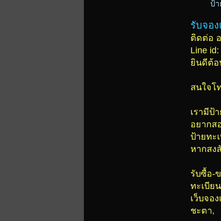
ป้า
รับจอง
ติดต่อ
Line id
ยินดีต้
สนใจโ
เรามีป
อยากสอบ
ป้ายทะ
หากสงสั
รับซื้อ
ทะเบียน
เว็บจอง
ชะตา,