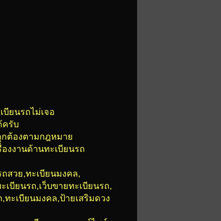
เบียนรถไม่เจอ
้ครับ
ยถูกต้องตามกฎหมาย
รื่องงานด้านทะเบียนรถ
นรถสวย,ทะเบียนมงคล,
ทะเบียนรถ,เว็บขายทะเบียนรถ,
ถ,ทะเบียนมงคล,ป้ายเสริมดวง