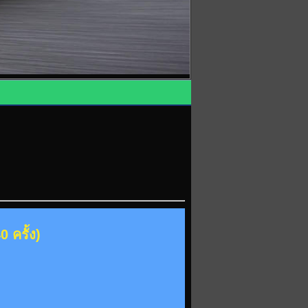
 ครั้ง)