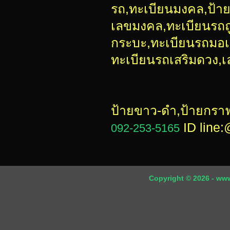
รถ,ทะเบียนมงคล,ป้า
เลขมงคล,ทะเบียนรถถู
กระบะ,ทะเบียนรถมอเต
ทะเบียนรถเสริมดวง,
ป้ายขาว-ดำ,ป้ายกราฟ
ID line
092-253-5165
Copyright © 2026 - www