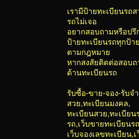
เรามีป้ายทะเบียนรถ
รถไม่เจอ
อยากสอบถามหรือปรึกษา
ป้ายทะเบียนรถทุกป้า
ตามกฎหมาย
หากสงสัยติดต่อสอบถาม
ด้านทะเบียนรถ
รับซื้อ-ขาย-จอง-รับ
สวย,ทะเบียนมงคล,
ทะเบียนสวย,ทะเบียนร
รถ,เว็บขายทะเบียนรถ
เว็บจองเลขทะเบียน,เ