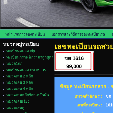
หน้าแรกการจองทะเบียน
เอกสารและวีธีการจองทะเบียนรถ
หมวดหมู่ทะเบียน
เลขทะเบียนรถสวย
ทะเบียนหมวด vip
ทะเบียนกราฟฟิกราคาถูกสุดๆ
ขต 1616
หมวด1กก
99,000
ทะเบียนหมวด กท กบ กร
หมวดเลข 2 หลัก
หมวดเลข 3 หลัก
ข้อมูล ทะเบียนรถสวย - ข
หมวดเลข 4 หลัก
หมวดเลขหลักร้อย-หลักพัน
หมวดตัวอักษร :
ขต
หมวดเลขเรียง
เลขที่ทะเบียน :
161
หมวดเลขคู่