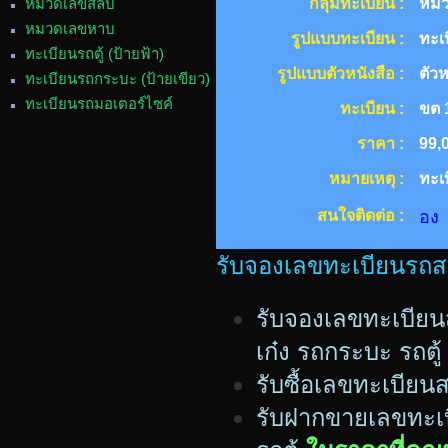
หมวดเลขสลับ
กลุ่มทะเบียน :
หมว
หมวดเลขหาบ
รูปแบบทะเบียน :
ทะเ
ทะเบียนรถตู้ (ป้ายฟ้า)
รูปแบบตัวหนังสือ :
ตัวห
ทะเบียนรถกระบะ (ป้ายเขียว)
ทะเบียนรถมอเตอร์ไซค์
ทะเบียน :
ขต 
ราคา :
99,
หมายเหตุ :
ทะเ
สนใจติดต่อ :
อ
รับจองเลขทะเบียนรถสวย
รับจองเลขทะเบียน
เก๋ง รถกระบะ รถตู้
รับซื้อเลขทะเบีย
รับฝากขายเลขทะเบ