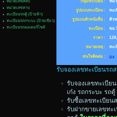
หมวดเลขสลับ
กลุ่มทะเบียน :
หมว
หมวดเลขหาบ
รูปแบบทะเบียน :
ทะเ
ทะเบียนรถตู้ (ป้ายฟ้า)
รูปแบบตัวหนังสือ :
ตัวห
ทะเบียนรถกระบะ (ป้ายเขียว)
ทะเบียนรถมอเตอร์ไซค์
ทะเบียน :
ขอ 
ราคา :
129
หมายเหตุ :
ทะเ
สนใจติดต่อ :
อ
รับจองเลขทะเบียนรถสวย
รับจองเลขทะเบียน
เก๋ง รถกระบะ รถตู้
รับซื้อเลขทะเบีย
รับฝากขายเลขทะเบ