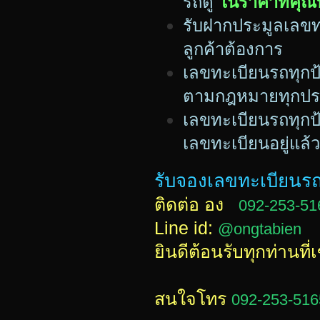
รถตู้
ในราคาที่คุ
รับฝากประมูลเลขท
ลูกค้าต้องการ
เลขทะเบียนรถทุกป้
ตามกฎหมายทุกปร
เลขทะเบียนร
ถทุกป
เลขทะเบียนอยู่แล้
รับจองเลขทะเบียนรถส
ติดต่อ อง
092-253-51
Line id:
@ongtabien
ยินดีต้อนรับทุกท่านท
สนใจโทร
092-253-516