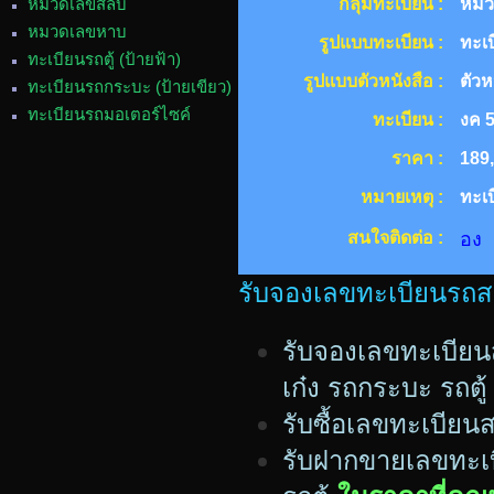
หมวดเลขสลับ
กลุ่มทะเบียน :
หมว
หมวดเลขหาบ
รูปแบบทะเบียน :
ทะเ
ทะเบียนรถตู้ (ป้ายฟ้า)
รูปแบบตัวหนังสือ :
ตัวห
ทะเบียนรถกระบะ (ป้ายเขียว)
ทะเบียนรถมอเตอร์ไซค์
ทะเบียน :
งค 
ราคา :
189
หมายเหตุ :
ทะเ
สนใจติดต่อ :
อ
รับจองเลขทะเบียนรถสวย
รับจองเลขทะเบียน
เก๋ง รถกระบะ รถตู้
รับซื้อเลขทะเบีย
รับฝากขายเลขทะเบ