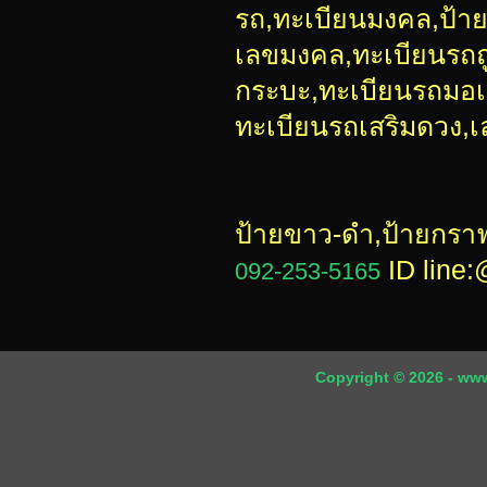
รถ,ทะเบียนมงคล,ป้า
เลขมงคล,ทะเบียนรถถู
กระบะ,ทะเบียนรถมอเต
ทะเบียนรถเสริมดวง,
ป้ายขาว-ดำ,ป้ายกราฟ
ID line
092-253-5165
Copyright © 2026 - www