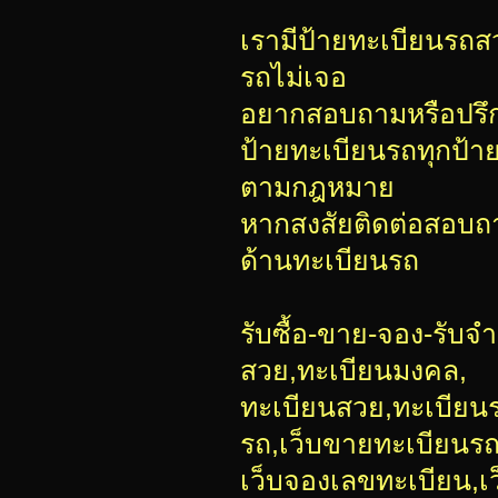
เรามีป้ายทะเบียนรถ
รถไม่เจอ
อยากสอบถามหรือปรึกษา
ป้ายทะเบียนรถทุกป้า
ตามกฎหมาย
หากสงสัยติดต่อสอบถาม
ด้านทะเบียนรถ
รับซื้อ-ขาย-จอง-รับ
สวย,ทะเบียนมงคล,
ทะเบียนสวย,ทะเบียนร
รถ,เว็บขายทะเบียนรถ
เว็บจองเลขทะเบียน,เ