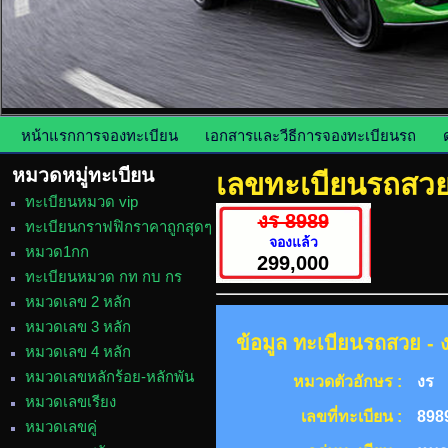
หน้าแรกการจองทะเบียน
เอกสารและวีธีการจองทะเบียนรถ
หมวดหมู่ทะเบียน
เลขทะเบียนรถสวย
ทะเบียนหมวด vip
งร 8989
ทะเบียนกราฟฟิกราคาถูกสุดๆ
จองแล้ว
หมวด1กก
299,000
ทะเบียนหมวด กท กบ กร
หมวดเลข 2 หลัก
หมวดเลข 3 หลัก
ข้อมูล ทะเบียนรถสวย - ง
หมวดเลข 4 หลัก
หมวดเลขหลักร้อย-หลักพัน
หมวดตัวอักษร :
งร
หมวดเลขเรียง
เลขที่ทะเบียน :
898
หมวดเลขคู่