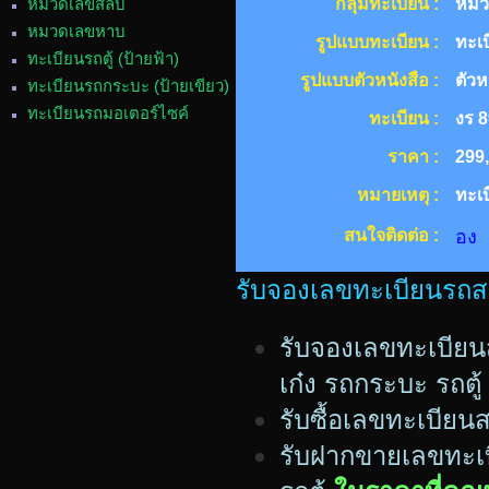
หมวดเลขสลับ
กลุ่มทะเบียน :
หมว
หมวดเลขหาบ
รูปแบบทะเบียน :
ทะเ
ทะเบียนรถตู้ (ป้ายฟ้า)
รูปแบบตัวหนังสือ :
ตัวห
ทะเบียนรถกระบะ (ป้ายเขียว)
ทะเบียนรถมอเตอร์ไซค์
ทะเบียน :
งร 
ราคา :
299
หมายเหตุ :
ทะเ
สนใจติดต่อ :
อ
รับจองเลขทะเบียนรถสวย
รับจองเลขทะเบียน
เก๋ง รถกระบะ รถตู้
รับซื้อเลขทะเบีย
รับฝากขายเลขทะเบ