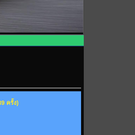
 ครั้ง)