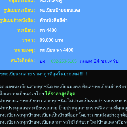
กลุ่มทะเบียน :
หมวดเลขคู่
รูปแบบทะเบียน :
ทะเบียนป้ายขอบแดง
รูปแบบตัวหนังสือ :
ตัวหนังสือสีดำ
ทะเบียน :
พร 4400
ราคา :
99,000 บาท
หมายเหตุ :
ทะเบียน
พร 4400
สนใจติดต่อ :
อง
ตลอด 24 ชม.ครับ
092-253-5165
ขทะเบียนรถสวย ราคาถูกที่สุดในประเทศ !!!!!!
บจองเลขทะเบียนสวยทุกชนิด ทะเบียนมงคล ทั้งเลขทะเบียนสำหรับรถ
บซื้อเลขทะเบียนสวยโดย
ให้ราคาสูงที่สุด
บฝากขายเลขทะเบียนรถสวยทุกชนิด ไม่ว่าจะเป็นรถเก๋ง รถกระบะ หร
บฝากประมูลเลขทะเบียนรถสวย ป้ายประมูลลายกราฟฟิคตามที่คุณลู
ขทะเบียนรถทุกป้ายทะเบียนเป็นป้ายที่ออกโดยกรมขนส่งอย่างถู
ขทะเบียนร
ถทุกป้ายทะเบียนสามารถใช้ได้กับรถใหม่ป้ายแดง หรือรถ