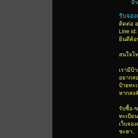
ป้า
รับจอง
ติดต่อ
Line id
ยินดีต้
สนใจโ
เรามีป
อยากสอบ
ป้ายทะ
หากสงสั
รับซื้อ
ทะเบียน
เว็บจอง
ชะตา,