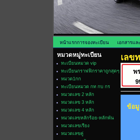
หน้าแรกการจองทะเบียน
เอกสารและ
หมวดหมู่ทะเบียน
เลขท
ทะเบียนหมวด vip
ทะเบียนกราฟฟิกราคาถูกสุดๆ
พร
หมวด1กก
9
ทะเบียนหมวด กท กบ กร
หมวดเลข 2 หลัก
หมวดเลข 3 หลัก
ข้อม
หมวดเลข 4 หลัก
หมวดเลขหลักร้อย-หลักพัน
หมวดเลขเรียง
หมวดเลขคู่