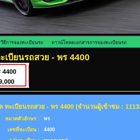
วีธีการจองทะเบียนรถ
ดาวน์โหลดเอกสารการจองทะเบียนรถ
ะเบียนรถสวย - พร 4400
 4400
9,000
ูล ทะเบียนรถสวย - พร 4400 (จำนวนผู้เข้าชม : 11132 
หมวดตัวอักษร :
พร
เลขที่ทะเบียน :
4400