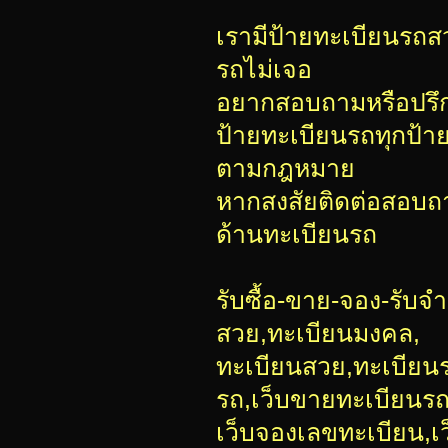
เรามีป้ายทะเบียนรถ
รถไม่เจอ
อยากสอบถามหรือปรึกษา
ป้ายทะเบียนรถทุกป้า
ตามกฎหมาย
หากสงสัยติดต่อสอบถาม
ด้านทะเบียนรถ
รับซื้อ-ขาย-จอง-รับ
สวย,ทะเบียนมงคล,
ทะเบียนสวย,ทะเบียนร
รถ,เว็บขายทะเบียนรถ
เว็บจองเลขทะเบียน,เ