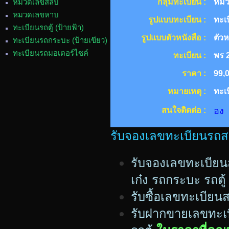
หมวดเลขสลับ
กลุ่มทะเบียน :
หมว
หมวดเลขหาบ
รูปแบบทะเบียน :
ทะเ
ทะเบียนรถตู้ (ป้ายฟ้า)
รูปแบบตัวหนังสือ :
ตัวห
ทะเบียนรถกระบะ (ป้ายเขียว)
ทะเบียนรถมอเตอร์ไซค์
ทะเบียน :
พร 
ราคา :
99,
หมายเหตุ :
ทะเ
สนใจติดต่อ :
อ
รับจองเลขทะเบียนรถสวย
รับจองเลขทะเบียน
เก๋ง รถกระบะ รถตู้
รับซื้อเลขทะเบีย
รับฝากขายเลขทะเบ