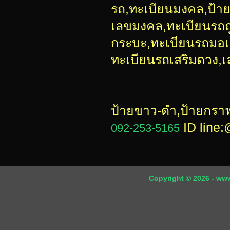
รถ,ทะเบียนมงคล,ป้า
เลขมงคล,ทะเบียนรถถู
กระบะ,ทะเบียนรถมอเต
ทะเบียนรถเสริมดวง,
ป้ายขาว-ดำ,ป้ายกราฟ
ID line
092-253-5165
Copyright © 2026 - www