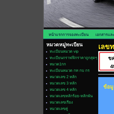
หน้าแรกการจองทะเบียน
เอกสารและ
หมวดหมู่ทะเบียน
เลขท
ทะเบียนหมวด vip
ทะเบียนกราฟฟิกราคาถูกสุดๆ
ขค
หมวด1กก
4
ทะเบียนหมวด กท กบ กร
หมวดเลข 2 หลัก
หมวดเลข 3 หลัก
ข้อม
หมวดเลข 4 หลัก
หมวดเลขหลักร้อย-หลักพัน
หมวดเลขเรียง
หมวดเลขคู่