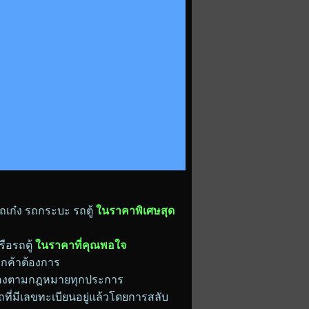
เก๋ง รถกระบะ รถตู้
ในราคาพิเศษสุด
ือรถตู้
ในราคาที่คุณพอใจ
กค้าต้องการ
กต้องตามกฎหมายทุกประการ
ที่มีเลขทะเบียนอยู่แล้วโดยการสลับ