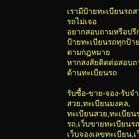
เรามีป้ายทะเบียนรถ
รถไม่เจอ
อยากสอบถามหรือปรึกษา
ป้ายทะเบียนรถทุกป้า
ตามกฎหมาย
หากสงสัยติดต่อสอบถาม
ด้านทะเบียนรถ
รับซื้อ-ขาย-จอง-รับ
สวย,ทะเบียนมงคล,
ทะเบียนสวย,ทะเบียนร
รถ,เว็บขายทะเบียนรถ
เว็บจองเลขทะเบียน,เ