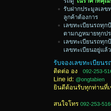
รถตู้
ในราคาที่คุ
รับฝากประมูลเลขท
ลูกค้าต้องการ
เลขทะเบียนรถทุกป้
ตามกฎหมายทุกปร
เลขทะเบียนร
ถทุกป
เลขทะเบียนอยู่แล้
รับจองเลขทะเบียนรถส
ติดต่อ อง
092-253-51
Line id:
@ongtabien
ยินดีต้อนรับทุกท่านท
สนใจโทร
092-253-516