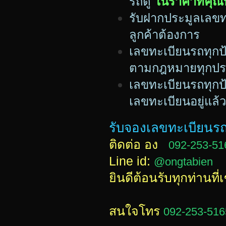
รถตู้
ในราคาที่คุ
รับฝากประมูลเลขท
ลูกค้าต้องการ
เลขทะเบียนรถทุกป้
ตามกฎหมายทุกปร
เลขทะเบียนร
ถทุกป
เลขทะเบียนอยู่แล้
รับจองเลขทะเบียนรถส
ติดต่อ อง
092-253-51
Line id:
@ongtabien
ยินดีต้อนรับทุกท่านท
สนใจโทร
092-253-516