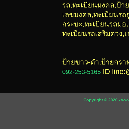
รถ,ทะเบียนมงคล,ป้า
เลขมงคล,ทะเบียนรถถู
กระบะ,ทะเบียนรถมอเต
ทะเบียนรถเสริมดวง,
ป้ายขาว-ดำ,ป้ายกราฟ
ID line
092-253-5165
Copyright © 2026 - www