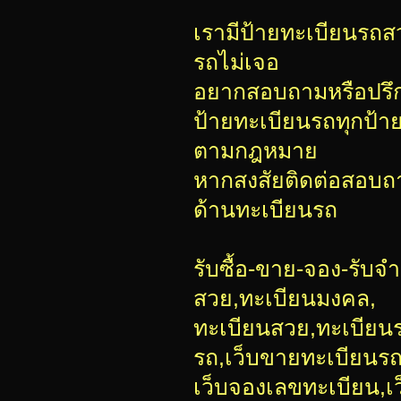
เรามีป้ายทะเบียนรถ
รถไม่เจอ
อยากสอบถามหรือปรึกษา
ป้ายทะเบียนรถทุกป้า
ตามกฎหมาย
หากสงสัยติดต่อสอบถาม
ด้านทะเบียนรถ
รับซื้อ-ขาย-จอง-รับ
สวย,ทะเบียนมงคล,
ทะเบียนสวย,ทะเบียนร
รถ,เว็บขายทะเบียนรถ
เว็บจองเลขทะเบียน,เ