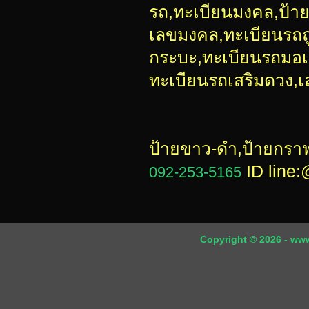
รถ,ทะเบียนมงคล,ป้า
เลขมงคล,ทะเบียนรถถู
กระบะ,ทะเบียนรถมอเต
ทะเบียนรถเสริมดวง,
ป้ายขาว-ดำ,ป้ายกราฟ
ID line
092-253-5165
Copyright © 2026 - www