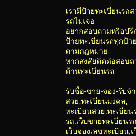
เรามีป้ายทะเบียนรถ
รถไม่เจอ
อยากสอบถามหรือปรึกษา
ป้ายทะเบียนรถทุกป้า
ตามกฎหมาย
หากสงสัยติดต่อสอบถาม
ด้านทะเบียนรถ
รับซื้อ-ขาย-จอง-รับ
สวย,ทะเบียนมงคล,
ทะเบียนสวย,ทะเบียนร
รถ,เว็บขายทะเบียนรถ
เว็บจองเลขทะเบียน,เ