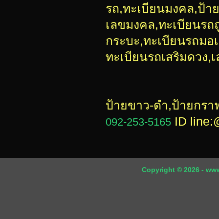
รถ,ทะเบียนมงคล,ป้า
เลขมงคล,ทะเบียนรถถู
กระบะ,ทะเบียนรถมอเต
ทะเบียนรถเสริมดวง,
ป้ายขาว-ดำ,ป้ายกราฟ
ID line
092-253-5165
Copyright © 2026 - www