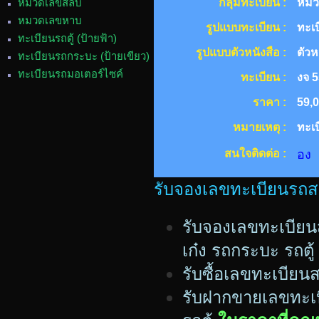
หมวดเลขสลับ
กลุ่มทะเบียน :
หมว
หมวดเลขหาบ
รูปแบบทะเบียน :
ทะเ
ทะเบียนรถตู้ (ป้ายฟ้า)
รูปแบบตัวหนังสือ :
ตัวห
ทะเบียนรถกระบะ (ป้ายเขียว)
ทะเบียนรถมอเตอร์ไซค์
ทะเบียน :
งจ 
ราคา :
59,
หมายเหตุ :
ทะเ
สนใจติดต่อ :
อ
รับจองเลขทะเบียนรถสวย
รับจองเลขทะเบียน
เก๋ง รถกระบะ รถตู้
รับซื้อเลขทะเบีย
รับฝากขายเลขทะเบ