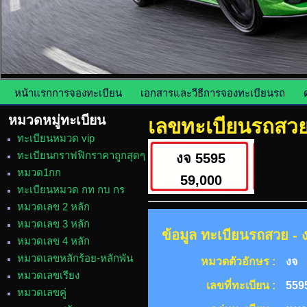
หน้าแรกการจองทะเบียน
เอกสารและวีธีการจองทะเบียนรถ
หมวดหมู่ทะเบียน
เลขทะเบียนรถสวย
ทะเบียนหมวด vip
ทะเบียนกราฟฟิกราคาถูกสุดๆ
งจ 5595
หมวด1กก
59,000
ทะเบียนหมวด กท กบ กร
หมวดเลข 2 หลัก
หมวดเลข 3 หลัก
ข้อมูล ทะเบียนรถสวย - ง
หมวดเลข 4 หลัก
หมวดเลขหลักร้อย-หลักพัน
หมวดตัวอักษร :
งจ
หมวดเลขเรียง
เลขที่ทะเบียน :
559
หมวดเลขคู่