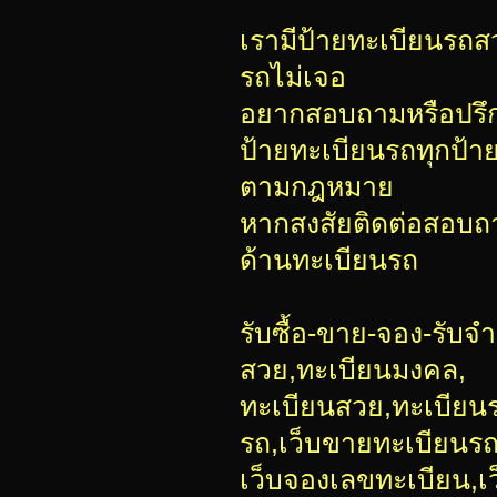
เรามีป้ายทะเบียนรถ
รถไม่เจอ
อยากสอบถามหรือปรึกษา
ป้ายทะเบียนรถทุกป้า
ตามกฎหมาย
หากสงสัยติดต่อสอบถาม
ด้านทะเบียนรถ
รับซื้อ-ขาย-จอง-รับ
สวย,ทะเบียนมงคล,
ทะเบียนสวย,ทะเบียนร
รถ,เว็บขายทะเบียนรถ
เว็บจองเลขทะเบียน,เ