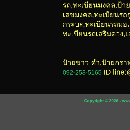
รถ,ทะเบียนมงคล,ป้า
เลขมงคล,ทะเบียนรถถู
กระบะ,ทะเบียนรถมอเต
ทะเบียนรถเสริมดวง,
ป้ายขาว-ดำ,ป้ายกราฟ
ID line
092-253-5165
Copyright © 2026 - www