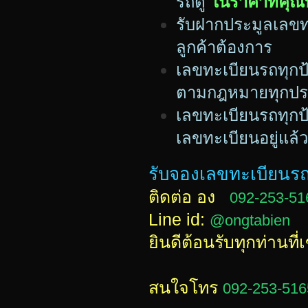
รถตู้
ในราคาที่คุ
รับฝากประมูลเลขท
ลูกค้าต้องการ
เลขทะเบียนรถทุกป้
ตามกฎหมายทุกปร
เลขทะเบียนร
ถทุกป
เลขทะเบียนอยู่แล้
รับจองเลขทะเบียนรถส
ติดต่อ อง
092-253-51
Line id:
@ongtabien
ยินดีต้อนรับทุกท่านท
สนใจโทร
092-253-516