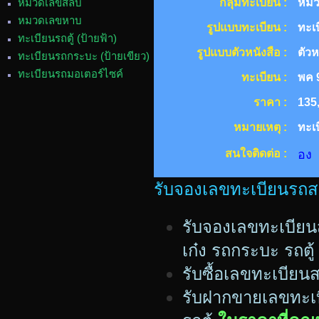
หมวดเลขสลับ
กลุ่มทะเบียน :
หมว
หมวดเลขหาบ
รูปแบบทะเบียน :
ทะเ
ทะเบียนรถตู้ (ป้ายฟ้า)
รูปแบบตัวหนังสือ :
ตัวห
ทะเบียนรถกระบะ (ป้ายเขียว)
ทะเบียนรถมอเตอร์ไซค์
ทะเบียน :
พค 
ราคา :
135
หมายเหตุ :
ทะเ
สนใจติดต่อ :
อ
รับจองเลขทะเบียนรถสวย
รับจองเลขทะเบียน
เก๋ง รถกระบะ รถตู้
รับซื้อเลขทะเบีย
รับฝากขายเลขทะเบ