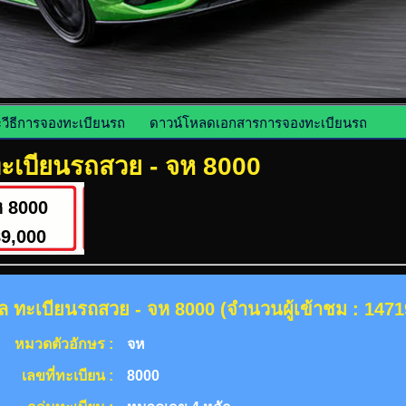
วีธีการจองทะเบียนรถ
ดาวน์โหลดเอกสารการจองทะเบียนรถ
ะเบียนรถสวย - จห 8000
 8000
9,000
ูล ทะเบียนรถสวย - จห 8000 (จำนวนผู้เข้าชม : 14719
หมวดตัวอักษร :
จห
เลขที่ทะเบียน :
8000