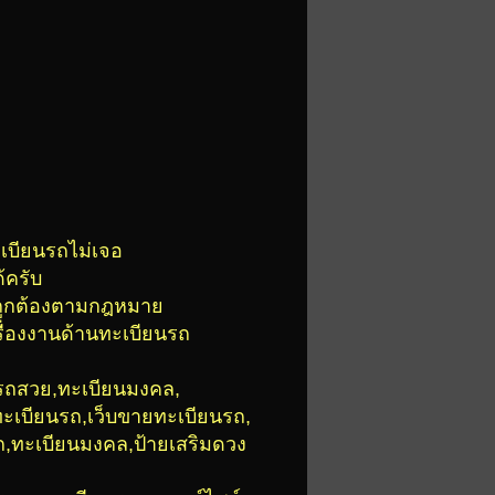
เบียนรถไม่เจอ
้ครับ
ยถูกต้องตามกฎหมาย
รื่องงานด้านทะเบียนรถ
นรถสวย,ทะเบียนมงคล,
ทะเบียนรถ,เว็บขายทะเบียนรถ,
ถ,ทะเบียนมงคล,ป้ายเสริมดวง