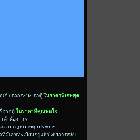
เก๋ง รถกระบะ รถตู้
ในราคาพิเศษสุด
ือรถตู้
ในราคาที่คุณพอใจ
กค้าต้องการ
กต้องตามกฎหมายทุกประการ
ที่มีเลขทะเบียนอยู่แล้วโดยการสลับ