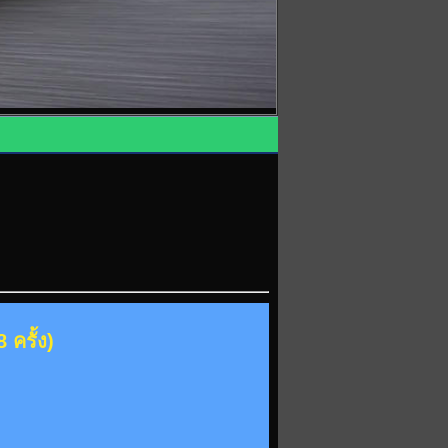
ครั้ง)