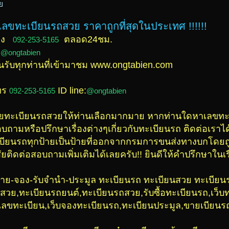
ย
เลขทะเบียนรถสวย ราคาถูกที่สุดในประเทศ !!!!!!
 อง
ตลอด24ชม.
092-253-5165
:
@ongtabien
อนรับทุกท่านที่เข้ามาชม www.ongtabien.com
ทร
ID line:
092-253-5165
@ongtabien
้ายทะเบียนรถสวยให้ท่านเลือกมากมาย หากท่านใดหาเลขทะ
ถามหรือปรึกษาเรื่องต่างๆเกี่ยวกับทะเบียนรถ ติดต่อเราได
เบียนรถทุกป้ายเป็นป้ายที่ออกจากกรมการขนส่งทางบกโด
ยติดต่อสอบถามเพิ่มเติมได้เลยครับ!! ยินดีให้คำปรึกษาในเ
-ขาย-จอง-รับจำนำ-ประมูล ทะเบียนรถ ทะเบียนสวย ทะเบีย
สวย,ทะเบียนรถยนต์,ทะเบียนรถสวย,รับซื้อทะเบียนรถ,เว็บ
เลขทะเบียน,เว็บจองทะเบียนรถ,ทะเบียนประมูล,ขายเบียนร