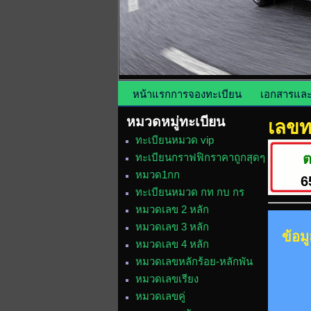
หน้าแรกการจองทะเบียน
เอกสารและ
หมวดหมู่ทะเบียน
เลขท
ทะเบียนหมวด vip
ทะเบียนกราฟฟิกราคาถูกสุดๆ
ต
หมวด1กก
6
ทะเบียนหมวด กท กบ กร
หมวดเลข 2 หลัก
หมวดเลข 3 หลัก
ข้อม
หมวดเลข 4 หลัก
หมวดเลขหลักร้อย-หลักพัน
หมวดเลขเรียง
หมวดเลขคู่