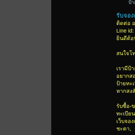
ป้า
รับจอง
ติดต่อ
Line id
ยินดีต้
สนใจโ
เรามีป
อยากสอบ
ป้ายทะ
หากสงสั
รับซื้อ
ทะเบียน
เว็บจอง
ชะตา,