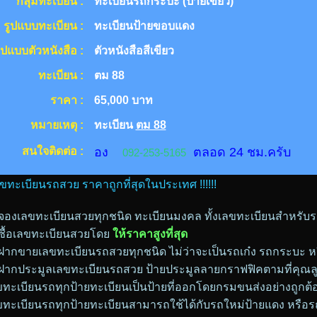
กลุ่มทะเบียน :
ทะเบียนรถกระบะ (ป้ายเขียว)
รูปแบบทะเบียน :
ทะเบียนป้ายขอบแดง
ูปแบบตัวหนังสือ :
ตัวหนังสือสีเขียว
ทะเบียน :
ตม 88
ราคา :
65,000 บาท
หมายเหตุ :
ทะเบียน
ตม 88
สนใจติดต่อ :
อง
ตลอด 24 ชม.ครับ
092-253-5165
ขทะเบียนรถสวย ราคาถูกที่สุดในประเทศ !!!!!!
บจองเลขทะเบียนสวยทุกชนิด ทะเบียนมงคล ทั้งเลขทะเบียนสำหรับรถ
บซื้อเลขทะเบียนสวยโดย
ให้ราคาสูงที่สุด
บฝากขายเลขทะเบียนรถสวยทุกชนิด ไม่ว่าจะเป็นรถเก๋ง รถกระบะ หร
บฝากประมูลเลขทะเบียนรถสวย ป้ายประมูลลายกราฟฟิคตามที่คุณลู
ขทะเบียนรถทุกป้ายทะเบียนเป็นป้ายที่ออกโดยกรมขนส่งอย่างถู
ขทะเบียนร
ถทุกป้ายทะเบียนสามารถใช้ได้กับรถใหม่ป้ายแดง หรือรถ