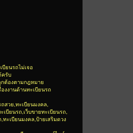
เบียนรถไม่เจอ
้ครับ
ยถูกต้องตามกฎหมาย
รื่องงานด้านทะเบียนรถ
นรถสวย,ทะเบียนมงคล,
ทะเบียนรถ,เว็บขายทะเบียนรถ,
ถ,ทะเบียนมงคล,ป้ายเสริมดวง