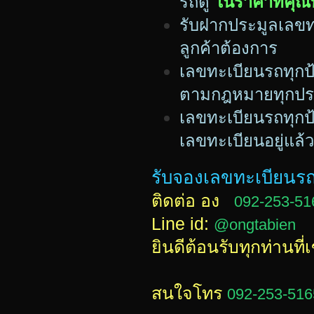
รถตู้
ในราคาที่คุ
รับฝากประมูลเลขท
ลูกค้าต้องการ
เลขทะเบียนรถทุกป้
ตามกฎหมายทุกปร
เลขทะเบียนร
ถทุกป
เลขทะเบียนอยู่แล้
รับจองเลขทะเบียนรถส
ติดต่อ อง
092-253-51
Line id:
@ongtabien
ยินดีต้อนรับทุกท่านท
สนใจโทร
092-253-516