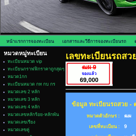
หน้าแรกการจองทะเบียน
เอกสารและวีธีการจองทะเบียนรถ
หมวดหมู่ทะเบียน
เลขทะเบียนรถสวย
ทะเบียนหมวด vip
ฒผ 9
ทะเบียนกราฟฟิกราคาถูกสุดๆ
จองแล้ว
หมวด1กก
69,000
ทะเบียนหมวด กท กบ กร
หมวดเลข 2 หลัก
หมวดเลข 3 หลัก
ข้อมูล ทะเบียนรถสวย - ฒ
หมวดเลข 4 หลัก
หมวดเลขหลักร้อย-หลักพัน
หมวดตัวอักษร :
ฒผ
หมวดเลขเรียง
เลขที่ทะเบียน :
9
หมวดเลขคู่