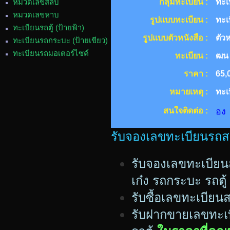
หมวดเลขสลับ
กลุ่มทะเบียน :
ทะเ
หมวดเลขหาบ
รูปแบบทะเบียน :
ทะเ
ทะเบียนรถตู้ (ป้ายฟ้า)
รูปแบบตัวหนังสือ :
ตัวห
ทะเบียนรถกระบะ (ป้ายเขียว)
ทะเบียนรถมอเตอร์ไซค์
ทะเบียน :
ฒน 
ราคา :
65,
หมายเหตุ :
ทะเ
สนใจติดต่อ :
อ
รับจองเลขทะเบียนรถสวย
รับจองเลขทะเบียน
เก๋ง รถกระบะ รถตู้
รับซื้อเลขทะเบีย
รับฝากขายเลขทะเบ