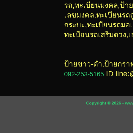
รถ,ทะเบียนมงคล,ป้า
เลขมงคล,ทะเบียนรถถู
กระบะ,ทะเบียนรถมอเต
ทะเบียนรถเสริมดวง,
ป้ายขาว-ดำ,ป้ายกราฟ
ID line
092-253-5165
Copyright © 2026 - www