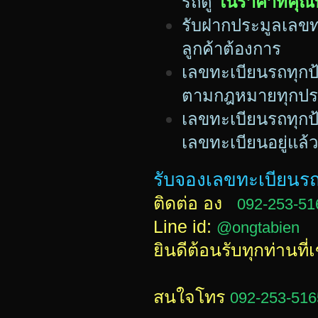
รถตู้
ในราคาที่คุ
รับฝากประมูลเลขท
ลูกค้าต้องการ
เลขทะเบียนรถทุกป้
ตามกฎหมายทุกปร
เลขทะเบียนร
ถทุกป
เลขทะเบียนอยู่แล้
รับจองเลขทะเบียนรถส
ติดต่อ อง
092-253-51
Line id:
@ongtabien
ยินดีต้อนรับทุกท่านท
สนใจโทร
092-253-516