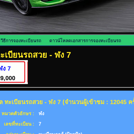
วีธีการจองทะเบียนรถ
ดาวน์โหลดเอกสารการจองทะเบียนรถ
ะเบียนรถสวย - ฬง 7
ฬง 7
9,000
ูล ทะเบียนรถสวย - ฬง 7 (จำนวนผู้เข้าชม : 12045 ครั
หมวดตัวอักษร :
ฬง
เลขที่ทะเบียน :
7