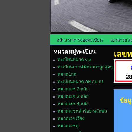
หน้าแรกการจองทะเบียน
เอกสารและ
หมวดหมู่ทะเบียน
เลขท
ทะเบียนหมวด vip
ทะเบียนกราฟฟิกราคาถูกสุดๆ
หมวด1กก
28
ทะเบียนหมวด กท กบ กร
หมวดเลข 2 หลัก
หมวดเลข 3 หลัก
ข้อม
หมวดเลข 4 หลัก
หมวดเลขหลักร้อย-หลักพัน
หมวดเลขเรียง
หมวดเลขคู่