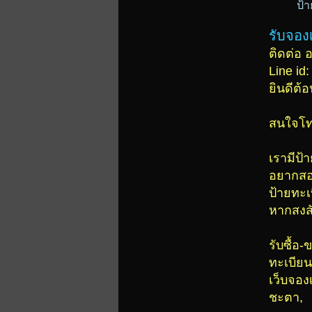
ป้า
รับจอง
ติดต่อ
Line id
ยินดีต้
สนใจโ
เรามีป
อยากสอบ
ป้ายทะ
หากสงสั
รับซื้อ
ทะเบียน
เว็บจอง
ชะตา,