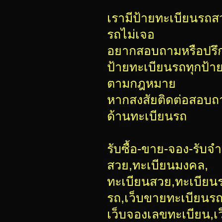
เรามีป้ายทะเบียนรถ
รถไม่เจอ
อยากสอบถามหรือปรึกษา
ป้ายทะเบียนรถทุกป้า
ตามกฎหมาย
หากสงสัยติดต่อสอบถาม
ด้านทะเบียนรถ
รับซื้อ-ขาย-จอง-รับ
สวย,ทะเบียนมงคล,
ทะเบียนสวย,ทะเบียนร
รถ,เว็บขายทะเบียนรถ
เว็บจองเลขทะเบียน,เ