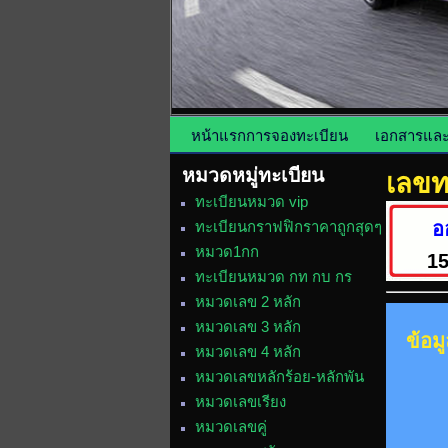
หน้าแรกการจองทะเบียน
เอกสารและ
หมวดหมู่ทะเบียน
เลขท
ทะเบียนหมวด vip
ทะเบียนกราฟฟิกราคาถูกสุดๆ
อ
หมวด1กก
15
ทะเบียนหมวด กท กบ กร
หมวดเลข 2 หลัก
หมวดเลข 3 หลัก
ข้อม
หมวดเลข 4 หลัก
หมวดเลขหลักร้อย-หลักพัน
หมวดเลขเรียง
หมวดเลขคู่