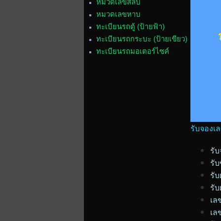
หมวดเลขสลับ
หมวดเลขหาบ
ทะเบียนรถตู้ (ป้ายฟ้า)
ทะเบียนรถกระบะ (ป้ายเขียว)
ทะเบียนรถมอเตอร์ไซค์
รับจองเล
รั
รั
รั
รั
เล
เล