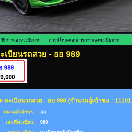
วีธีการจองทะเบียนรถ
ดาวน์โหลดเอกสารการจองทะเบียนรถ
ะเบียนรถสวย - ออ 989
อ 989
9,000
ูล ทะเบียนรถสวย - ออ 989 (จำนวนผู้เข้าชม : 11101 ค
หมวดตัวอักษร :
ออ
เลขที่ทะเบียน :
989