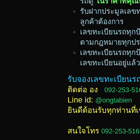
รถตู้
ในราคาที่คุ
รับฝากประมูลเลขท
ลูกค้าต้องการ
เลขทะเบียนรถทุกป้
ตามกฎหมายทุกปร
เลขทะเบียนร
ถทุกป
เลขทะเบียนอยู่แล้
รับจองเลขทะเบียนรถส
ติดต่อ อง
092-253-51
Line id:
@ongtabien
ยินดีต้อนรับทุกท่านท
สนใจโทร
092-253-516