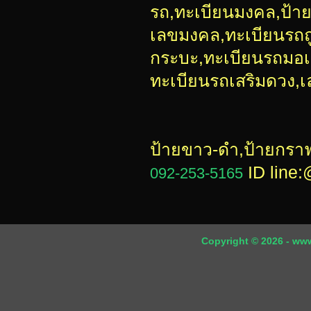
รถ,ทะเบียนมงคล,ป้า
เลขมงคล,ทะเบียนรถถู
กระบะ,ทะเบียนรถมอเต
ทะเบียนรถเสริมดวง,
ป้ายขาว-ดำ,ป้ายกราฟ
ID line
092-253-5165
Copyright © 2026 - www