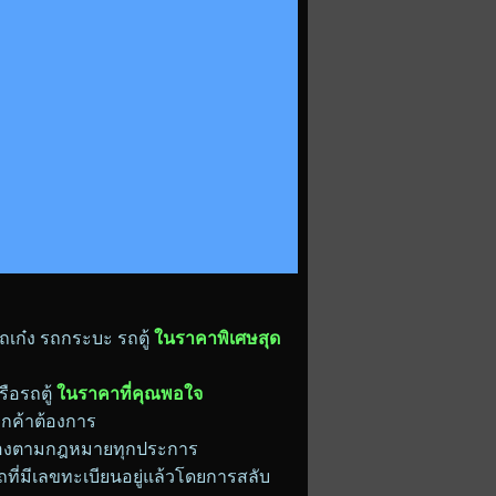
เก๋ง รถกระบะ รถตู้
ในราคาพิเศษสุด
ือรถตู้
ในราคาที่คุณพอใจ
กค้าต้องการ
กต้องตามกฎหมายทุกประการ
ที่มีเลขทะเบียนอยู่แล้วโดยการสลับ