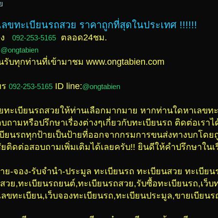
ย
เลขทะเบียนรถสวย ราคาถูกที่สุดในประเทศ !!!!!!
 อง
ตลอด24ชม.
092-253-5165
:
@ongtabien
อนรับทุกท่านที่เข้ามาชม www.ongtabien.com
ทร
ID line:
092-253-5165
@ongtabien
้ายทะเบียนรถสวยให้ท่านเลือกมากมาย หากท่านใดหาเลขทะ
ถามหรือปรึกษาเรื่องต่างๆเกี่ยวกับทะเบียนรถ ติดต่อเราได
เบียนรถทุกป้ายเป็นป้ายที่ออกจากกรมการขนส่งทางบกโด
ยติดต่อสอบถามเพิ่มเติมได้เลยครับ!! ยินดีให้คำปรึกษาในเ
-ขาย-จอง-รับจำนำ-ประมูล ทะเบียนรถ ทะเบียนสวย ทะเบีย
สวย,ทะเบียนรถยนต์,ทะเบียนรถสวย,รับซื้อทะเบียนรถ,เว็บ
เลขทะเบียน,เว็บจองทะเบียนรถ,ทะเบียนประมูล,ขายเบียนร