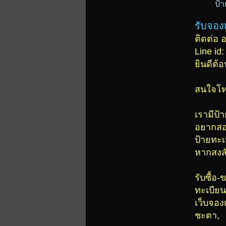
ป้า
รับจอง
ติดต่อ
Line id
ยินดีต้
สนใจโ
เรามีป
อยากสอบ
ป้ายทะ
หากสงสั
รับซื้อ
ทะเบียน
เว็บจอง
ชะตา,