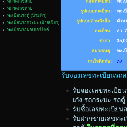
หมวดเลขสลับ
กลุ่มทะเบียน :
ทะเบี
หมวดเลขหาบ
รูปแบบทะเบียน :
ทะเบ
ทะเบียนรถตู้ (ป้ายฟ้า)
รูปแบบตัวหนังสือ :
ตัวหน
ทะเบียนรถกระบะ (ป้ายเขียว)
ทะเบียนรถมอเตอร์ไซค์
ทะเบียน :
ฮว. 
ราคา :
35,0
หมายเหตุ :
ทะเบ
สนใจติดต่อ :
อ
รับจองเลขทะเบียนรถสวย
รับจองเลขทะเบียน
เก๋ง รถกระบะ รถตู้
รับซื้อเลขทะเบีย
รับฝากขายเลขทะเบ