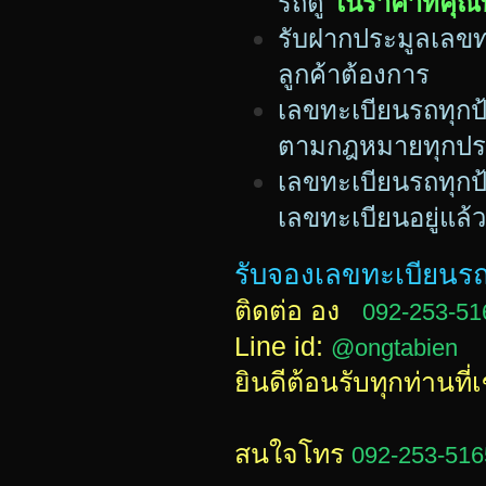
รถตู้
ในราคาที่คุ
รับฝากประมูลเลขท
ลูกค้าต้องการ
เลขทะเบียนรถทุกป้
ตามกฎหมายทุกปร
เลขทะเบียนร
ถทุกป
เลขทะเบียนอยู่แล้
รับจองเลขทะเบียนรถส
ติดต่อ อง
092-253-51
Line id:
@ongtabien
ยินดีต้อนรับทุกท่านท
สนใจโทร
092-253-516