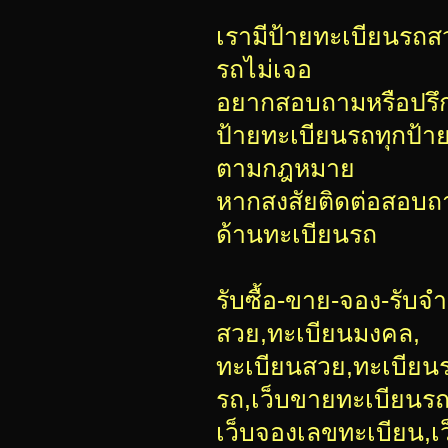
เรามีป้ายทะเบียนรถ
รถไม่เจอ
อยากสอบถามหรือปรึกษา
ป้ายทะเบียนรถทุกป้า
ตามกฎหมาย
หากสงสัยติดต่อสอบถาม
ด้านทะเบียนรถ
รับซื้อ-ขาย-จอง-รับ
สวย,ทะเบียนมงคล,
ทะเบียนสวย,ทะเบียนร
รถ,เว็บขายทะเบียนรถ
เว็บจองเลขทะเบียน,เ