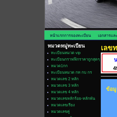
หน้าแรกการจองทะเบียน
เอกสารและ
หมวดหมู่ทะเบียน
เลขท
ทะเบียนหมวด vip
ทะเบียนกราฟฟิกราคาถูกสุดๆ
น
หมวด1กก
4
ทะเบียนหมวด กท กบ กร
หมวดเลข 2 หลัก
หมวดเลข 3 หลัก
ข้อม
หมวดเลข 4 หลัก
หมวดเลขหลักร้อย-หลักพัน
หมวดเลขเรียง
หมวดเลขคู่