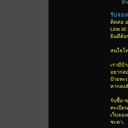
ป้า
รับจอง
ติดต่อ
Line id
ยินดีต้
สนใจโ
เรามีป
อยากสอบ
ป้ายทะ
หากสงสั
รับซื้อ
ทะเบียน
เว็บจอง
ชะตา,