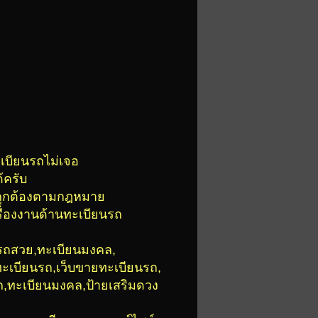
เบียนรถไม่เจอ
้ครับ
ยถูกต้องตามกฎหมาย
รื่องงานด้านทะเบียนรถ
นรถสวย,ทะเบียนมงคล,
ทะเบียนรถ,เว็บขายทะเบียนรถ,
ถ,ทะเบียนมงคล,ป้ายเสริมดวง