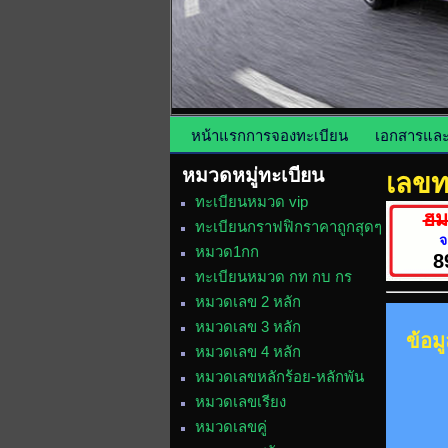
หน้าแรกการจองทะเบียน
เอกสารและ
หมวดหมู่ทะเบียน
เลขท
ทะเบียนหมวด vip
ฮม
ทะเบียนกราฟฟิกราคาถูกสุดๆ
จ
หมวด1กก
8
ทะเบียนหมวด กท กบ กร
หมวดเลข 2 หลัก
หมวดเลข 3 หลัก
ข้อม
หมวดเลข 4 หลัก
หมวดเลขหลักร้อย-หลักพัน
หมวดเลขเรียง
หมวดเลขคู่