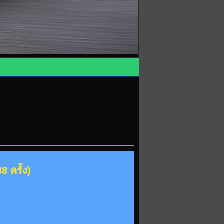
 ครั้ง)