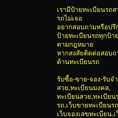
เรามีป้ายทะเบียนรถ
รถไม่เจอ
อยากสอบถามหรือปรึกษา
ป้ายทะเบียนรถทุกป้า
ตามกฎหมาย
หากสงสัยติดต่อสอบถาม
ด้านทะเบียนรถ
รับซื้อ-ขาย-จอง-รับ
สวย,ทะเบียนมงคล,
ทะเบียนสวย,ทะเบียนร
รถ,เว็บขายทะเบียนรถ
เว็บจองเลขทะเบียน,เ