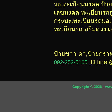
รถ,ทะเบียนมงคล,ป้า
เลขมงคล,ทะเบียนรถถู
กระบะ,ทะเบียนรถมอเต
ทะเบียนรถเสริมดวง,
ป้ายขาว-ดำ,ป้ายกราฟ
ID line
092-253-5165
Copyright © 2026 - www