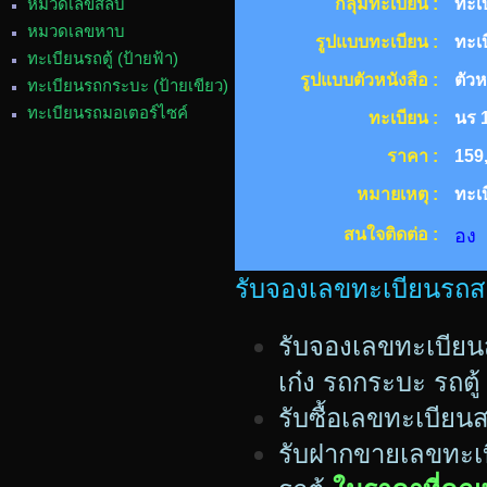
หมวดเลขสลับ
กลุ่มทะเบียน :
ทะเบ
หมวดเลขหาบ
รูปแบบทะเบียน :
ทะเ
ทะเบียนรถตู้ (ป้ายฟ้า)
รูปแบบตัวหนังสือ :
ตัวห
ทะเบียนรถกระบะ (ป้ายเขียว)
ทะเบียนรถมอเตอร์ไซค์
ทะเบียน :
นร 
ราคา :
159
หมายเหตุ :
ทะเ
สนใจติดต่อ :
อ
รับจองเลขทะเบียนรถสวย
รับจองเลขทะเบียน
เก๋ง รถกระบะ รถตู้
รับซื้อเลขทะเบีย
รับฝากขายเลขทะเบ