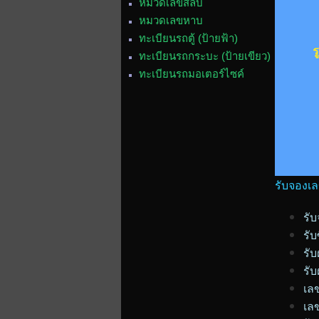
หมวดเลขสลับ
หมวดเลขหาบ
ทะเบียนรถตู้ (ป้ายฟ้า)
ร
ทะเบียนรถกระบะ (ป้ายเขียว)
ทะเบียนรถมอเตอร์ไซค์
รับจองเล
รั
รั
รั
รั
เล
เล