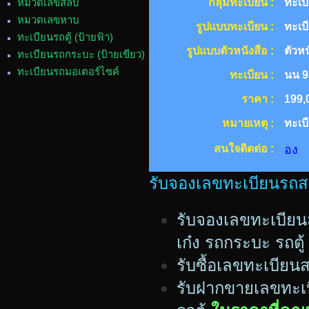
หมวดเลขสลับ
กลุ่มทะเบียน :
ทะเบี
หมวดเลขหาบ
รูปแบบทะเบียน :
ทะเบ
ทะเบียนรถตู้ (ป้ายฟ้า)
รูปแบบตัวหนังสือ :
ตัวหน
ทะเบียนรถกระบะ (ป้ายเขียว)
ทะเบียนรถมอเตอร์ไซค์
ทะเบียน :
นน 9
ราคา :
199,
หมายเหตุ :
ทะเบ
สนใจติดต่อ :
อ
รับจองเลขทะเบียนรถสวย
รับจองเลขทะเบียน
เก๋ง รถกระบะ รถตู้
รับซื้อเลขทะเบีย
รับฝากขายเลขทะเบ