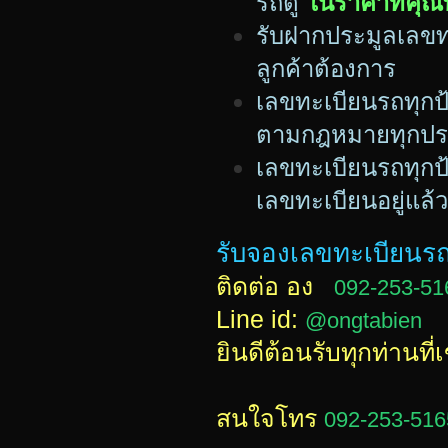
รถตู้
ในราคาที่คุ
รับฝากประมูลเลขท
ลูกค้าต้องการ
เลขทะเบียนรถทุกป้
ตามกฎหมายทุกปร
เลขทะเบียนร
ถทุกป
เลขทะเบียนอยู่แล้
รับจองเลขทะเบียนรถส
ติดต่อ อง
092-253-51
Line id:
@ongtabien
ยินดีต้อนรับทุกท่านท
สนใจโทร
092-253-516