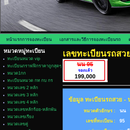
หน้าแรกการจองทะเบียน
เอกสารและวีธีการจองทะเบียนรถ
หมวดหมู่ทะเบียน
เลขทะเบียนรถสวย
ทะเบียนหมวด vip
นน 95
ทะเบียนกราฟฟิกราคาถูกสุดๆ
จองแล้ว
หมวด1กก
199,000
ทะเบียนหมวด กท กบ กร
หมวดเลข 2 หลัก
หมวดเลข 3 หลัก
ข้อมูล ทะเบียนรถสวย - น
หมวดเลข 4 หลัก
หมวดเลขหลักร้อย-หลักพัน
หมวดตัวอักษร :
นน
หมวดเลขเรียง
เลขที่ทะเบียน :
95
หมวดเลขคู่