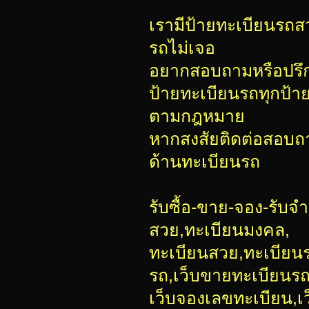
เรามีป้ายทะเบียนรถ
รถไม่เจอ
อยากสอบถามหรือปรึกษา
ป้ายทะเบียนรถทุกป้า
ตามกฎหมาย
หากสงสัยติดต่อสอบถาม
ด้านทะเบียนรถ
รับซื้อ-ขาย-จอง-รับ
สวย,ทะเบียนมงคล,
ทะเบียนสวย,ทะเบียนร
รถ,เว็บขายทะเบียนรถ
เว็บจองเลขทะเบียน,เ