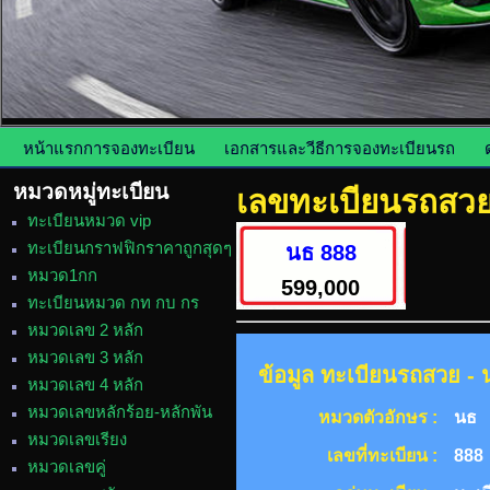
หน้าแรกการจองทะเบียน
เอกสารและวีธีการจองทะเบียนรถ
หมวดหมู่ทะเบียน
เลขทะเบียนรถสวย
ทะเบียนหมวด vip
ทะเบียนกราฟฟิกราคาถูกสุดๆ
นธ 888
หมวด1กก
599,000
ทะเบียนหมวด กท กบ กร
หมวดเลข 2 หลัก
หมวดเลข 3 หลัก
ข้อมูล ทะเบียนรถสวย - น
หมวดเลข 4 หลัก
หมวดเลขหลักร้อย-หลักพัน
หมวดตัวอักษร :
นธ
หมวดเลขเรียง
เลขที่ทะเบียน :
888
หมวดเลขคู่