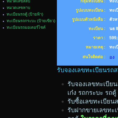
หมวดเลขสลับ
กลุ่มทะเบียน :
ทะเบี
หมวดเลขหาบ
รูปแบบทะเบียน :
ทะเบ
ทะเบียนรถตู้ (ป้ายฟ้า)
รูปแบบตัวหนังสือ :
ตัวหน
ทะเบียนรถกระบะ (ป้ายเขียว)
ทะเบียนรถมอเตอร์ไซค์
ทะเบียน :
นธ 
ราคา :
599,
หมายเหตุ :
ทะเ
สนใจติดต่อ :
อ
รับจองเลขทะเบียนรถสวย
รับจองเลขทะเบียน
เก๋ง รถกระบะ รถตู้
รับซื้อเลขทะเบีย
รับฝากขายเลขทะเบ