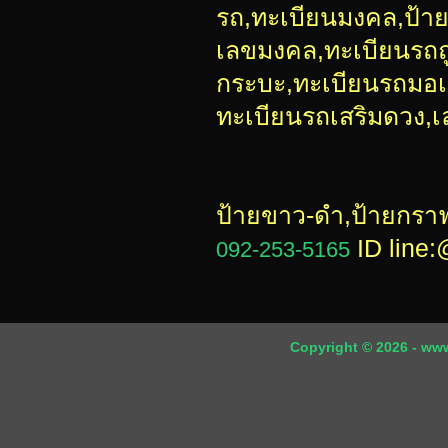
รถ,ทะเบียนมงคล,ป้า
เลขมงคล,ทะเบียนรถถู
กระบะ,ทะเบียนรถมอเต
ทะเบียนรถเสริมดวง,
ป้ายขาว-ดำ,ป้ายกราฟ
ID line
092-253-5165
Copyright © 2026 - www