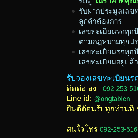
รถตู้
ในราคาที่คุ
รับฝากประมูลเลขท
ลูกค้าต้องการ
เลขทะเบียนรถทุกป้
ตามกฎหมายทุกปร
เลขทะเบียนร
ถทุกป
เลขทะเบียนอยู่แล้
รับจองเลขทะเบียนรถส
ติดต่อ อง
092-253-51
Line id:
@ongtabien
ยินดีต้อนรับทุกท่านท
สนใจโทร
092-253-516