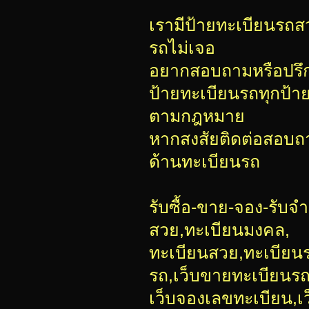
เรามีป้ายทะเบียนรถ
รถไม่เจอ
อยากสอบถามหรือปรึกษา
ป้ายทะเบียนรถทุกป้า
ตามกฎหมาย
หากสงสัยติดต่อสอบถาม
ด้านทะเบียนรถ
รับซื้อ-ขาย-จอง-รับ
สวย,ทะเบียนมงคล,
ทะเบียนสวย,ทะเบียนร
รถ,เว็บขายทะเบียนรถ
เว็บจองเลขทะเบียน,เ