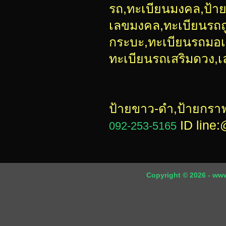
รถ,ทะเบียนมงคล,ป้า
เลขมงคล,ทะเบียนรถถู
กระบะ,ทะเบียนรถมอเต
ทะเบียนรถเสริมดวง,
ป้ายขาว-ดำ,ป้ายกราฟ
ID line
092-253-5165
Copyright © 2026 - www