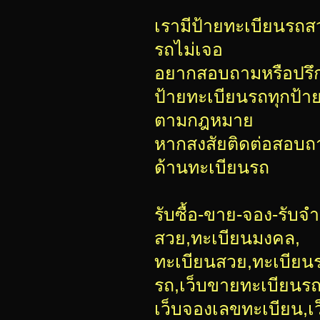
เรามีป้ายทะเบียนรถ
รถไม่เจอ
อยากสอบถามหรือปรึกษา
ป้ายทะเบียนรถทุกป้า
ตามกฎหมาย
หากสงสัยติดต่อสอบถาม
ด้านทะเบียนรถ
รับซื้อ-ขาย-จอง-รับ
สวย,ทะเบียนมงคล,
ทะเบียนสวย,ทะเบียนร
รถ,เว็บขายทะเบียนรถ
เว็บจองเลขทะเบียน,เ