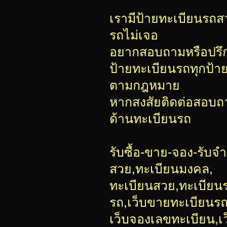
เรามีป้ายทะเบียนรถ
รถไม่เจอ
อยากสอบถามหรือปรึกษา
ป้ายทะเบียนรถทุกป้า
ตามกฎหมาย
หากสงสัยติดต่อสอบถาม
ด้านทะเบียนรถ
รับซื้อ-ขาย-จอง-รับ
สวย,ทะเบียนมงคล,
ทะเบียนสวย,ทะเบียนร
รถ,เว็บขายทะเบียนรถ
เว็บจองเลขทะเบียน,เ